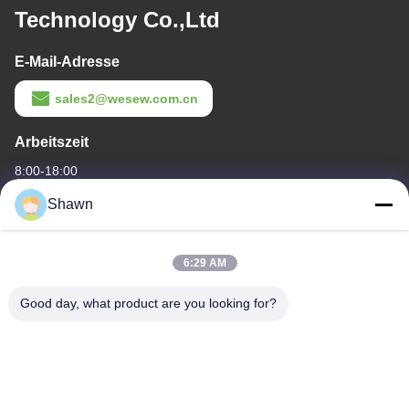
Technology Co.,Ltd
E-Mail-Adresse
sales2@wesew.com.cn
Arbeitszeit
8:00-18:00
Shawn
Unsere Adresse
Adresse des Unternehmens
6:29 AM
Gebäude 1, Nein.35, Luopu South Road, Luopu Street Panyu
Bezirk, Stadt Guangzhou, Provinz Guangdong, China
Good day, what product are you looking for?
Fabrikanschrift
Liangjiao Ma Jiao Dorf, Lecong Stadt, Shunde Bezirk, Stadt
Foshan, Provinz Guangdong
Tel.