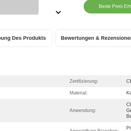
Beste Preis Erh
bung Des Produkts
Bewertungen & Rezensione
Zertifizierung:
C
Material:
Ko
Ch
Anwendung:
Ge
Be
Pr
Anwendbare Branchen: