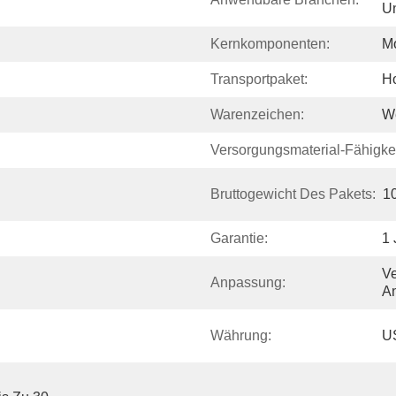
U
Kernkomponenten:
Mo
Transportpaket:
Ho
Warenzeichen:
W
Versorgungsmaterial-Fähigkei
Bruttogewicht Des Pakets:
1
Garantie:
1 
Ve
Anpassung:
An
Währung:
U