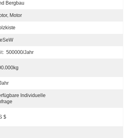
nd Bergbau
tor, Motor
lzkiste
eSeW
t:
500000/Jahr
00.000kg
Jahr
rfügbare Individuelle 
frage
S $